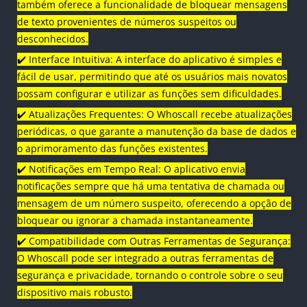
também oferece a funcionalidade de bloquear mensagens
de texto provenientes de números suspeitos ou
desconhecidos.
✔️ Interface Intuitiva: A interface do aplicativo é simples e
fácil de usar, permitindo que até os usuários mais novatos
possam configurar e utilizar as funções sem dificuldades.
✔️ Atualizações Frequentes: O Whoscall recebe atualizações
periódicas, o que garante a manutenção da base de dados e
o aprimoramento das funções existentes.
✔️ Notificações em Tempo Real: O aplicativo envia
notificações sempre que há uma tentativa de chamada ou
mensagem de um número suspeito, oferecendo a opção de
bloquear ou ignorar a chamada instantaneamente.
✔️ Compatibilidade com Outras Ferramentas de Segurança:
O Whoscall pode ser integrado a outras ferramentas de
segurança e privacidade, tornando o controle sobre o seu
dispositivo mais robusto.