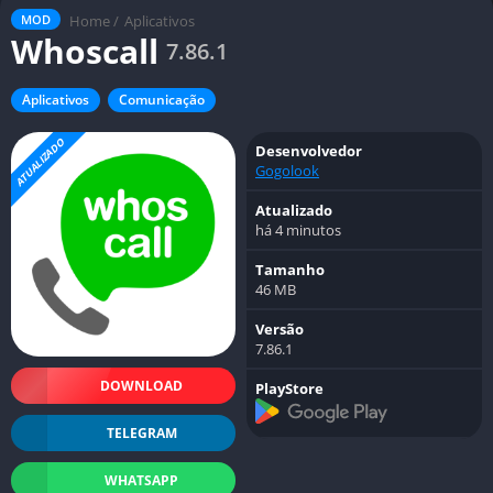
Home
/
Aplicativos
MOD
Whoscall
7.86.1
Aplicativos
Comunicação
ATUALIZADO
Desenvolvedor
Gogolook
Atualizado
há 4 minutos
Tamanho
46 MB
Versão
7.86.1
DOWNLOAD
PlayStore
TELEGRAM
WHATSAPP