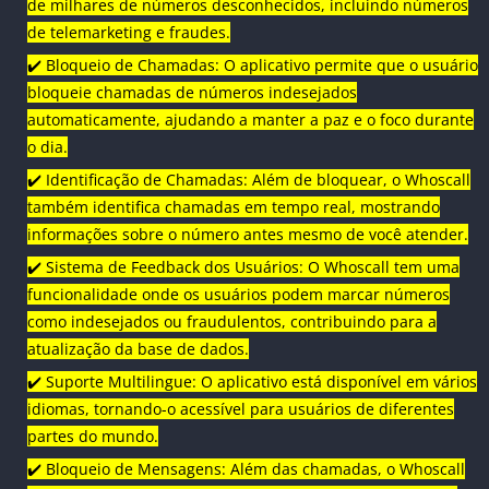
de milhares de números desconhecidos, incluindo números
de telemarketing e fraudes.
✔️ Bloqueio de Chamadas: O aplicativo permite que o usuário
bloqueie chamadas de números indesejados
automaticamente, ajudando a manter a paz e o foco durante
o dia.
✔️ Identificação de Chamadas: Além de bloquear, o Whoscall
também identifica chamadas em tempo real, mostrando
informações sobre o número antes mesmo de você atender.
✔️ Sistema de Feedback dos Usuários: O Whoscall tem uma
funcionalidade onde os usuários podem marcar números
como indesejados ou fraudulentos, contribuindo para a
atualização da base de dados.
✔️ Suporte Multilingue: O aplicativo está disponível em vários
idiomas, tornando-o acessível para usuários de diferentes
partes do mundo.
✔️ Bloqueio de Mensagens: Além das chamadas, o Whoscall