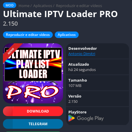
Home
/
Aplicativos
/
Reproduzir e editar vídeos
MOD
Ultimate IPTV Loader PRO
2.150
Reproduzir e editar vídeos
Aplicativos
Desenvolvedor
NOVO
Antonio Dimitri
Atualizado
há 24 segundos
Tamanho
107 MB
Versão
2.150
DOWNLOAD
PlayStore
TELEGRAM