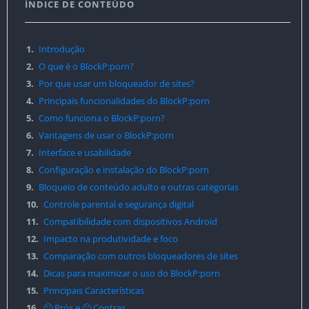
ÍNDICE DE CONTEÚDO
1.
Introdução
2.
O que é o BlockP:porn?
3.
Por que usar um bloqueador de sites?
4.
Principais funcionalidades do BlockP:porn
5.
Como funciona o BlockP:porn?
6.
Vantagens de usar o BlockP:porn
7.
Interface e usabilidade
8.
Configuração e instalação do BlockP:porn
9.
Bloqueio de conteúdo adulto e outras categorias
10.
Controle parental e segurança digital
11.
Compatibilidade com dispositivos Android
12.
Impacto na produtividade e foco
13.
Comparação com outros bloqueadores de sites
14.
Dicas para maximizar o uso do BlockP:porn
15.
Principais Características
16.
🙂 Prós e 🙁 Contras