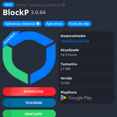
Home
/
Aplicativos (Adultos) 🔞
MOD
BlockP
3.0.64
Aplicativos (Adultos) 🔞
Aplicativos
Estilo de vida
ATUALIZADO
Desenvolvedor
NovaFocus pvt ltd
Atualizado
há 3 horas
Tamanho
21 MB
Versão
3.0.64
DOWNLOAD
PlayStore
TELEGRAM
WHATSAPP