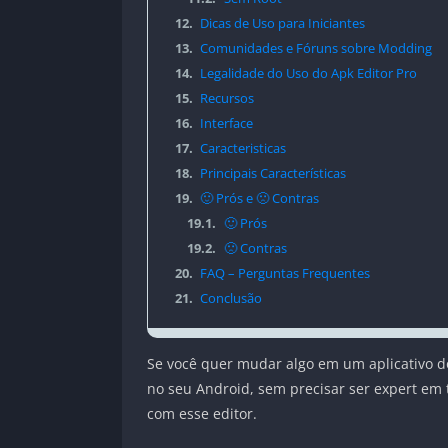
12.
Dicas de Uso para Iniciantes
13.
Comunidades e Fóruns sobre Modding
14.
Legalidade do Uso do Apk Editor Pro
15.
Recursos
16.
Interface
17.
Caracteristicas
18.
Principais Características
19.
🙂 Prós e 🙁 Contras
19.1.
🙂 Prós
19.2.
🙁 Contras
20.
FAQ – Perguntas Frequentes
21.
Conclusão
Se você quer mudar algo em um aplicativo do
no seu Android, sem precisar ser expert em 
com esse editor.