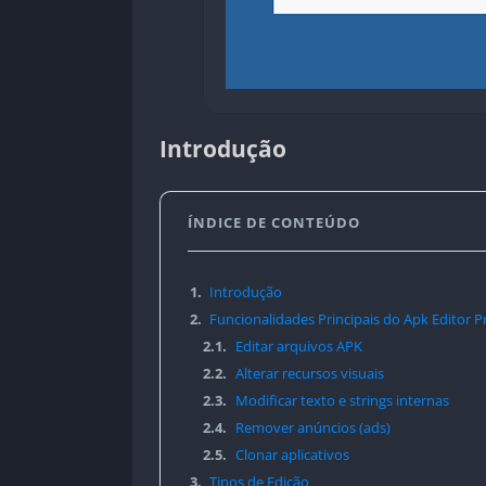
Introdução
ÍNDICE DE CONTEÚDO
1.
Introdução
2.
Funcionalidades Principais do Apk Editor P
2.1.
Editar arquivos APK
2.2.
Alterar recursos visuais
2.3.
Modificar texto e strings internas
2.4.
Remover anúncios (ads)
2.5.
Clonar aplicativos
3.
Tipos de Edição