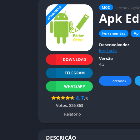
Home
/
Apli
MOD
ATUALIZADO
Apk Ed
Ferramentas
Apl
Desenvolvedor
Ben techs
Versão
DOWNLOAD
4.3
TELEGRAM
Facebook
WHATSAPP
4.7
/5
Votos:
826,363
Relatório
DESCRIÇÃO