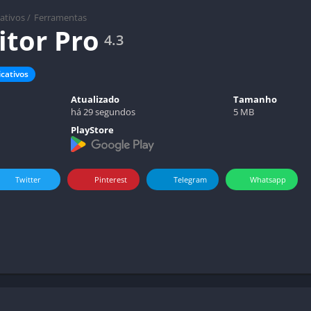
cativos
/
Ferramentas
itor Pro
4.3
icativos
Atualizado
Tamanho
há 29 segundos
5 MB
PlayStore
Twitter
Pinterest
Telegram
Whatsapp