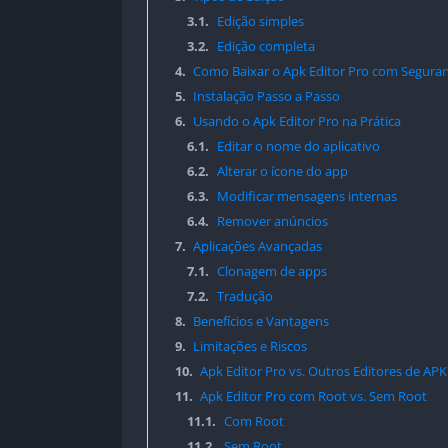
3.1.
Edição simples
3.2.
Edição completa
4.
Como Baixar o Apk Editor Pro com Segura
5.
Instalação Passo a Passo
6.
Usando o Apk Editor Pro na Prática
6.1.
Editar o nome do aplicativo
6.2.
Alterar o ícone do app
6.3.
Modificar mensagens internas
6.4.
Remover anúncios
7.
Aplicações Avançadas
7.1.
Clonagem de apps
7.2.
Tradução
8.
Benefícios e Vantagens
9.
Limitações e Riscos
10.
Apk Editor Pro vs. Outros Editores de APK
11.
Apk Editor Pro com Root vs. Sem Root
11.1.
Com Root
11.2.
Sem Root