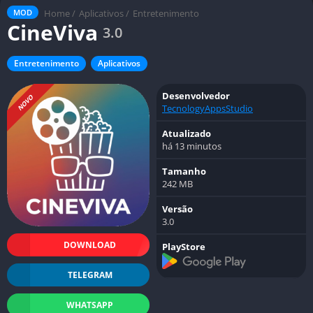
Home
/
Aplicativos
/
Entretenimento
MOD
CineViva
3.0
Entretenimento
Aplicativos
Desenvolvedor
NOVO
TecnologyAppsStudio
Atualizado
há 13 minutos
Tamanho
242 MB
Versão
3.0
DOWNLOAD
PlayStore
TELEGRAM
WHATSAPP