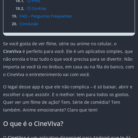
18.1.
🙂 Prós
18.2.
🙁 Contras
19.
FAQ – Perguntas Frequentes
20.
Conclusão
Se você gosta de ver filme, série ou anime no celular, o
CineViva
é perfeito para você. Ele é um aplicativo simples, que
não enrola e traz tudo o que você precisa para se divertir. Não
importa se você tá no ônibus, em casa ou na fila do banco, com
o CineViva o entretenimento vai com você.
O legal desse app é que ele não complica – é só baixar, abrir e
escolher o que assistir. E o melhor: tem para todos os gostos.
Quer ver um filme de ação? Tem. Série de comédia? Tem
também. Anime emocionante? Claro que tem!
O que é o CineViva?
O
CineViva
é um aplicativo disponível para Android que te dá