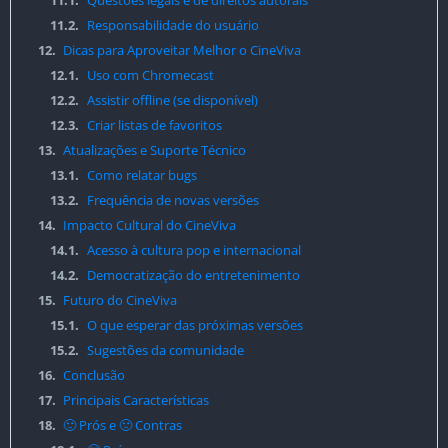
11.1.
Questões legais e de direitos autorais
11.2.
Responsabilidade do usuário
12.
Dicas para Aproveitar Melhor o CineViva
12.1.
Uso com Chromecast
12.2.
Assistir offline (se disponível)
12.3.
Criar listas de favoritos
13.
Atualizações e Suporte Técnico
13.1.
Como relatar bugs
13.2.
Frequência de novas versões
14.
Impacto Cultural do CineViva
14.1.
Acesso à cultura pop e internacional
14.2.
Democratização do entretenimento
15.
Futuro do CineViva
15.1.
O que esperar das próximas versões
15.2.
Sugestões da comunidade
16.
Conclusão
17.
Principais Características
18.
🙂 Prós e 🙁 Contras