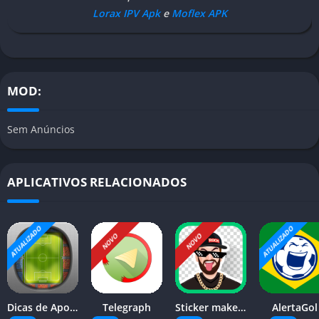
Lorax IPV Apk
e
Moflex APK
MOD:
Sem Anúncios
APLICATIVOS RELACIONADOS
ATUALIZADO
ATUALIZADO
NOVO
NOVO
Dicas de Apostas
Telegraph
Sticker maker – WASticker
AlertaGol