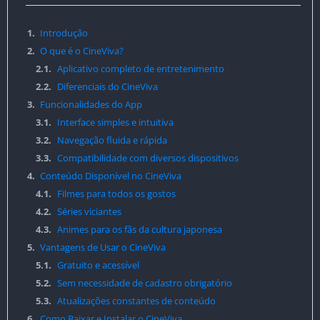
1.
Introdução
2.
O que é o CineViva?
2.1.
Aplicativo completo de entretenimento
2.2.
Diferenciais do CineViva
3.
Funcionalidades do App
3.1.
Interface simples e intuitiva
3.2.
Navegação fluida e rápida
3.3.
Compatibilidade com diversos dispositivos
4.
Conteúdo Disponível no CineViva
4.1.
Filmes para todos os gostos
4.2.
Séries viciantes
4.3.
Animes para os fãs da cultura japonesa
5.
Vantagens de Usar o CineViva
5.1.
Gratuito e acessível
5.2.
Sem necessidade de cadastro obrigatório
5.3.
Atualizações constantes de conteúdo
6.
Como Baixar e Instalar o CineViva