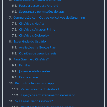
6.1.
Passo a passo para Android
6.2.
Segurança e permissões do app
7.
Comparação com Outros Aplicativos de Streaming
7.1.
CineViva x Netflix
7.2.
CineViva x Amazon Prime
7.3.
CineViva x Globoplay
8.
Experiência do Usuário
8.1.
Avaliações na Google Play
8.2.
Opiniões de usuários reais
9.
Para Quem é o CineViva?
9.1.
Famílias
9.2.
Jovens e adolescentes
9.3.
Fãs de anime
10.
Requisitos Técnicos do App
10.1.
Versão mínima do Android
10.2.
Espaço de armazenamento necessário
11.
🔍 É Legal Usar o CineViva?