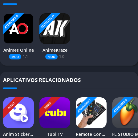
ATUALIZADO
ATUALIZADO
Animes Online
AnimeKraze
1.1
1.0
MOD
MOD
APLICATIVOS RELACIONADOS
ATUALIZADO
ATUALIZADO
NOVO
NOVO
Anim Stickers (WAStickerApps)
Tubi TV
Remote Control