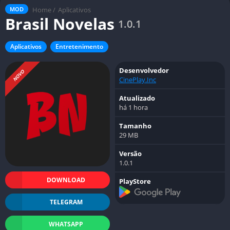
Home
/
Aplicativos
MOD
Brasil Novelas
1.0.1
Aplicativos
Entretenimento
Desenvolvedor
NOVO
CinePlay.Inc
Atualizado
há 1 hora
Tamanho
29 MB
Versão
1.0.1
DOWNLOAD
PlayStore
TELEGRAM
WHATSAPP