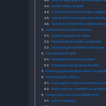
4.2.
Dicas de segurança e personalização de
4.3.
Lendo Fanfics no Spirit
4.4.
Como encontrar histórias por categori
4.5.
Usando filtros avançados para descob
4.6.
Favoritos, comentários e sistema de cu
5.
Escrevendo Sua Própria História
5.1.
Criando capítulos no celular
5.2.
Ferramentas de edição e publicação
5.3.
Dicas para ganhar leitores e destaque
6.
Comunidade do Spirit
6.1.
Interação com outros usuários
6.2.
Participação em grupos e desafios
7.
Existem grupos temáticos dentro da platafo
8.
Personalização e Temas
8.1.
Como ajustar o layout para leitura con
8.2.
Modo noturno e preferências de leitur
9.
Comparação com Outras Plataformas
9.1.
Spirit vs Wattpad