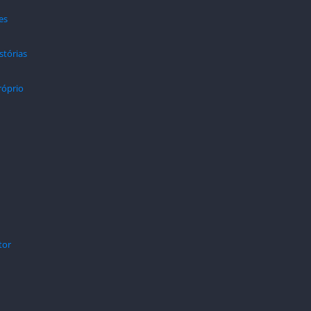
es
stórias
róprio
tor