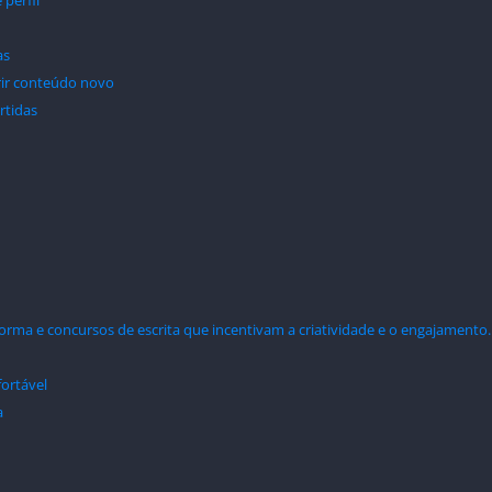
 perfil
as
rir conteúdo novo
rtidas
rma e concursos de escrita que incentivam a criatividade e o engajamento.
fortável
a