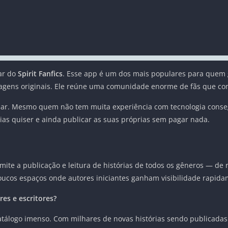
lar do
Spirit Fanfics
. Esse app é um dos mais populares para quem go
nagens originais. Ele reúne uma comunidade enorme de fãs que com
de usar. Mesmo quem não tem muita experiência com tecnologia con
rias quiser e ainda publicar as suas próprias sem pagar nada.
mite a publicação e leitura de histórias de todos os gêneros — de 
oucos espaços onde autores iniciantes ganham visibilidade rapida
res e escritores?
 catálogo imenso. Com milhares de novas histórias sendo publicadas