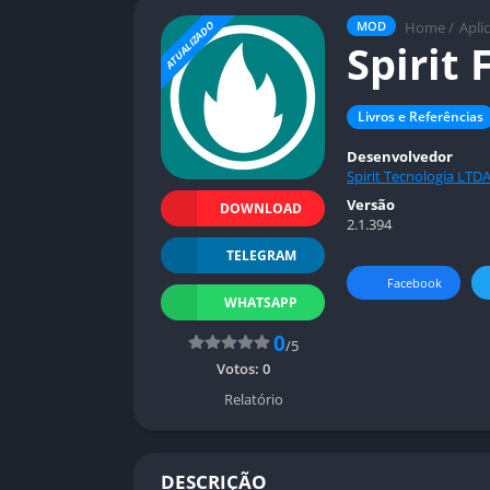
Home
/
Apli
MOD
ATUALIZADO
Spirit 
Livros e Referências
Desenvolvedor
Spirit Tecnologia LTD
Versão
DOWNLOAD
2.1.394
TELEGRAM
Facebook
WHATSAPP
0
/5
Votos:
0
Relatório
DESCRIÇÃO