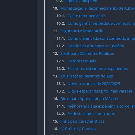
9.2.
Spirit vs Inkspired
10.
Monetização e Reconhecimento de Autor
10.1.
Existe remuneração?
10.2.
Como ganhar visibilidade com suas hi
11.
Segurança e Moderação
11.1.
Como o Spirit lida com conteúdo imp
11.2.
Denúncias e suporte ao usuário
12.
Spirit para Diferentes Públicos
12.1.
Leitores casuais
12.2.
Escritores iniciantes e experientes
13.
Atualizações Recentes do App
13.1.
Novos recursos de 2024/2025
13.2.
O que esperar das próximas versões
14.
Dicas para Aproveitar ao Máximo
14.1.
Melhorando sua experiência como lei
14.2.
Se destacando como autor
15.
Principais Características
16.
🙂 Prós e 🙁 Contras