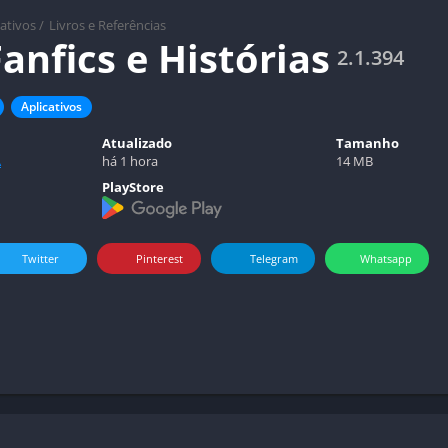
cativos
/
Livros e Referências
Fanfics e Histórias
2.1.394
Aplicativos
Atualizado
Tamanho
A
há 1 hora
14 MB
PlayStore
Twitter
Pinterest
Telegram
Whatsapp