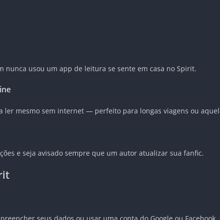
m nunca usou um app de leitura se sente em casa no Spirit.
ine
ra ler mesmo sem internet — perfeito para longas viagens ou aquel
ções e seja avisado sempre que um autor atualizar sua fanfic.
it
”, preencher seus dados ou usar uma conta do Google ou Facebook, 