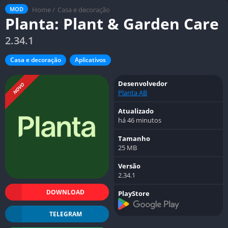
Home
/
Casa e decoração
MOD
Planta: Plant & Garden Care
2.34.1
Casa e decoração
Aplicativos
Desenvolvedor
NOVO
Planta AB
Atualizado
há 46 minutos
Tamanho
25 MB
Versão
2.34.1
DOWNLOAD
PlayStore
TELEGRAM