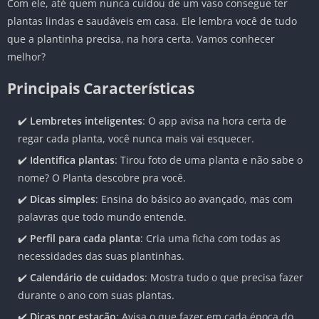
Com ele, até quem nunca cuidou de um vaso consegue ter
plantas lindas e saudáveis em casa. Ele lembra você de tudo
que a plantinha precisa, na hora certa. Vamos conhecer
melhor?
Principais Características
✔️
Lembretes inteligentes
: O app avisa na hora certa de
regar cada planta, você nunca mais vai esquecer.
✔️
Identifica plantas
: Tirou foto de uma planta e não sabe o
nome? O Planta descobre pra você.
✔️
Dicas simples
: Ensina do básico ao avançado, mas com
palavras que todo mundo entende.
✔️
Perfil para cada planta
: Cria uma ficha com todas as
necessidades das suas plantinhas.
✔️
Calendário de cuidados
: Mostra tudo o que precisa fazer
durante o ano com suas plantas.
✔️
Dicas por estação
: Avisa o que fazer em cada época do