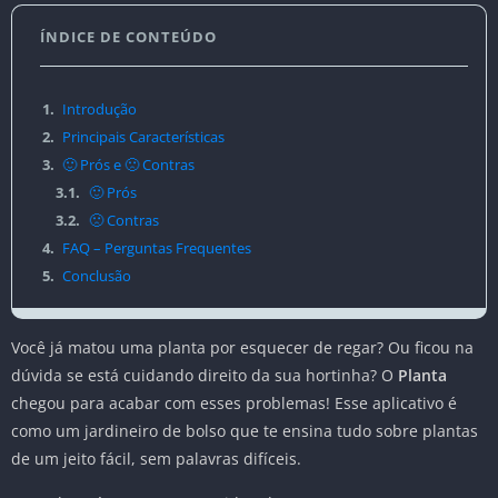
ÍNDICE DE CONTEÚDO
1.
Introdução
2.
Principais Características
3.
🙂 Prós e 🙁 Contras
3.1.
🙂 Prós
3.2.
🙁 Contras
4.
FAQ – Perguntas Frequentes
5.
Conclusão
Você já matou uma planta por esquecer de regar? Ou ficou na
dúvida se está cuidando direito da sua hortinha? O
Planta
chegou para acabar com esses problemas! Esse aplicativo é
como um jardineiro de bolso que te ensina tudo sobre plantas
de um jeito fácil, sem palavras difíceis.