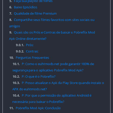
5.
Faça sua playlist de filmes
6.
Baixe Episódios
7.
Qualidade de filme Premium
8.
Compartilhe seus filmes favoritos com sites sociais ou
amigos
9.
Quais são os Prós e Contras de baixar o Pobreflix Mod
Apk Online diretamente?
9.0.1.
Prós:
9.0.2.
Contras:
10.
Perguntas Frequentes
10.1.
P: Como o euhtmods.net pode garantir 100% de
segurança para o aplicativo Pobreflix Mod Apk?
10.2.
P: O que é o Pobreflix?
10.3.
P: Posso atualizar o Apk da Play Store quando instalo o
APK do euhtmods.net?
10.4.
P: Por que a permissão do aplicativo Android é
necessária para baixar o Pobreflix?
11.
Pobreflix Mod Apk: Conclusão