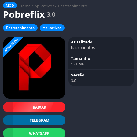
Home
/
Aplicativos
/
Entretenimento
MOD
Pobreflix
3.0
Entretenimento
Aplicativos
ATUALIZADO
Atualizado
há 5 minutos
Tamanho
131 MB
Versão
3.0
BAIXAR
TELEGRAM
WHATSAPP