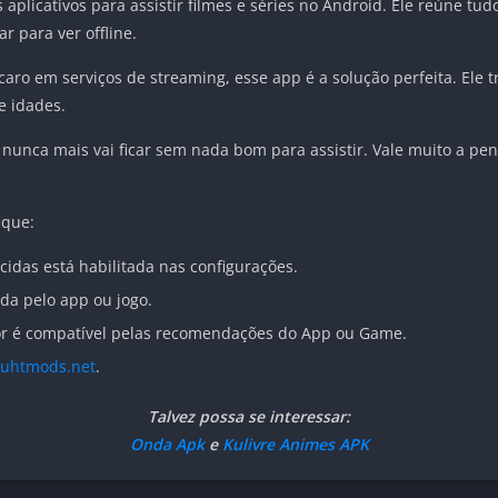
licativos para assistir filmes e séries no Android. Ele reúne tudo 
r para ver offline.
caro em serviços de streaming, esse app é a solução perfeita. Ele
e idades.
 nunca mais vai ficar sem nada bom para assistir. Vale muito a pena
ique:
cidas está habilitada nas configurações.
ada pelo app ou jogo.
dor é compatível pelas recomendações do App ou Game.
uhtmods.net
.
Talvez possa se interessar:
Onda Apk
e
Kulivre Animes APK