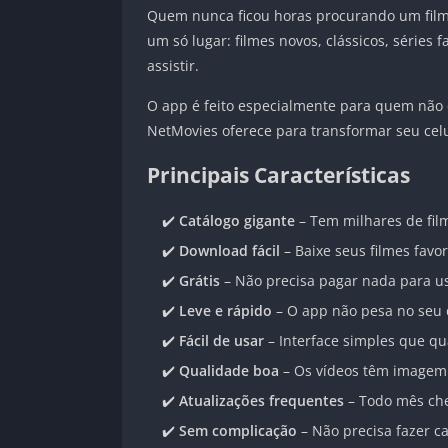
Quem nunca ficou horas procurando um film
um só lugar: filmes novos, clássicos, série
assistir.
O app é feito especialmente para quem não q
NetMovies oferece para transformar seu cel
Principais Características
✔️
Catálogo gigante
– Tem milhares de film
✔️
Download fácil
– Baixe seus filmes favor
✔️
Grátis
– Não precisa pagar nada para usa
✔️
Leve e rápido
– O app não pesa no seu 
✔️
Fácil de usar
– Interface simples que q
✔️
Qualidade boa
– Os vídeos têm imagem n
✔️
Atualizações frequentes
– Todo mês che
✔️
Sem complicação
– Não precisa fazer ca