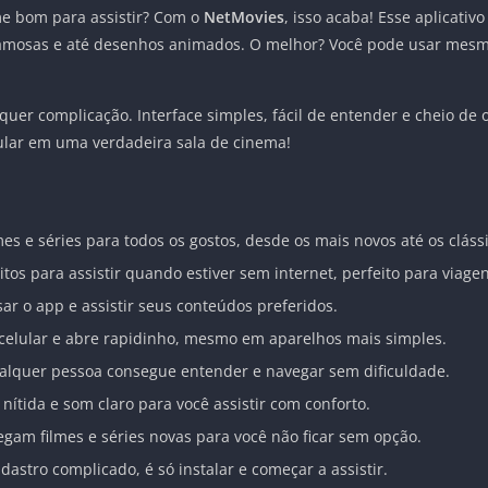
e bom para assistir? Com o
NetMovies
, isso acaba! Esse aplicativ
s famosas e até desenhos animados. O melhor? Você pode usar mesm
uer complicação. Interface simples, fácil de entender e cheio de 
ular em uma verdadeira sala de cinema!
es e séries para todos os gostos, desde os mais novos até os clá
itos para assistir quando estiver sem internet, perfeito para viagen
r o app e assistir seus conteúdos preferidos.
celular e abre rapidinho, mesmo em aparelhos mais simples.
ualquer pessoa consegue entender e navegar sem dificuldade.
ítida e som claro para você assistir com conforto.
gam filmes e séries novas para você não ficar sem opção.
dastro complicado, é só instalar e começar a assistir.