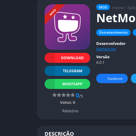
Home
/
Apli
MOD
NOVO
NetMo
Entretenimento
Desenvolvedor
NetMovies
Versão
DOWNLOAD
6.0.1
TELEGRAM
Facebook
WHATSAPP
0
/5
Votos:
0
Relatório
DESCRIÇÃO