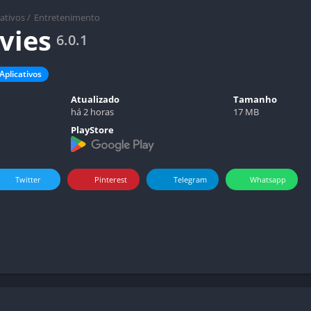
cativos
/
Entretenimento
vies
6.0.1
Aplicativos
Atualizado
Tamanho
há 2 horas
17 MB
PlayStore
Twitter
Pinterest
Telegram
Whatsapp