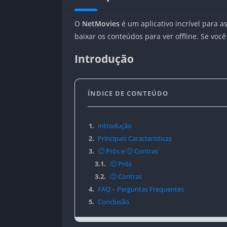
O
NetMovies
é um aplicativo incrível para as
baixar os conteúdos para ver offline. Se voc
Introdução
ÍNDICE DE CONTEÚDO
1.
Introdução
2.
Principais Características
3.
🙂 Prós e 🙁 Contras
3.1.
🙂 Prós
3.2.
🙁 Contras
4.
FAQ – Perguntas Frequentes
5.
Conclusão