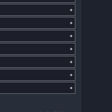
+
+
+
+
+
+
+