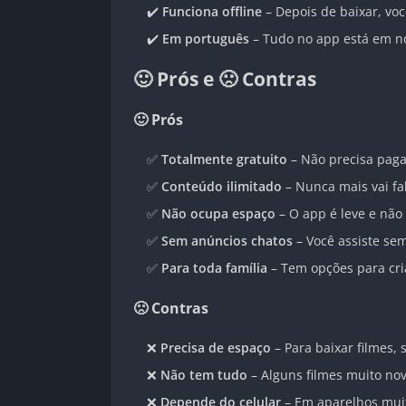
✔️
Funciona offline
– Depois de baixar, vo
✔️
Em português
– Tudo no app está em no
🙂 Prós e 🙁 Contras
🙂 Prós
✅
Totalmente gratuito
– Não precisa paga
✅
Conteúdo ilimitado
– Nunca mais vai fal
✅
Não ocupa espaço
– O app é leve e não
✅
Sem anúncios chatos
– Você assiste se
✅
Para toda família
– Tem opções para cri
🙁 Contras
❌
Precisa de espaço
– Para baixar filmes, 
❌
Não tem tudo
– Alguns filmes muito n
❌
Depende do celular
– Em aparelhos mui