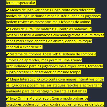
forma espetacular.
✔️ Modos de Jogo Variados: O jogo conta com diferentes
modos de jogo, incluindo modo história, onde os jogadores
podem reviver os momentos mais icônicos do anime.
✔️ Cenas de Luta Cinemáticas: Durante as batalhas, é
possível assistir a animações cinematográficas que imitam as
cenas mais emocionantes do anime, dando um toque
especial à experiência.
✔️ Sistema de Combos Acessível: O sistema de combos é
simples de aprender, mas permite uma grande
profundidade para os jogadores mais experientes, tornando
o jogo acessível e desafiador ao mesmo tempo.
✔️ Mapa Interativo: O jogo conta com mapas interativos onde
os jogadores podem realizar ataques rápidos e aproveitar o
ambiente para dar vantagem durante as batalhas.
✔️ Jogo Online Multijogador: Com o modo online, os
jogadores podem competir contra outros jogadores de todo o