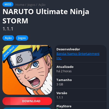
Home
/
Jogos
/
Ação
MOD
NARUTO Ultimate Ninja
STORM
1.1.1
Ação
Jogos
ATUALIZADO
Desenvolvedor
Bandai Namco Entertainment
Inc.
Atualizado
há 2 horas
Tamanho
3 GB
Versão
1.1.1
DOWNLOAD
PlayStore