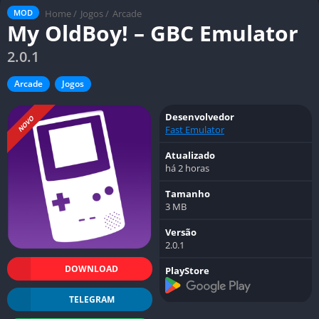
Home
/
Jogos
/
Arcade
MOD
My OldBoy! – GBC Emulator
2.0.1
Arcade
Jogos
Desenvolvedor
NOVO
Fast Emulator
Atualizado
há 2 horas
Tamanho
3 MB
Versão
2.0.1
DOWNLOAD
PlayStore
TELEGRAM