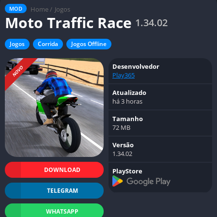
Home
/
Jogos
MOD
Moto Traffic Race
1.34.02
Jogos
Corrida
Jogos Offline
Desenvolvedor
NOVO
Play365
Atualizado
há 3 horas
Tamanho
72 MB
Versão
1.34.02
DOWNLOAD
PlayStore
TELEGRAM
WHATSAPP