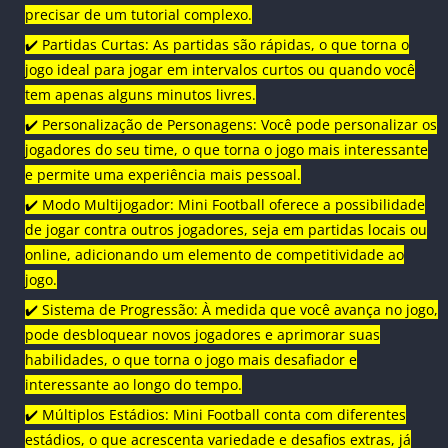
precisar de um tutorial complexo.
✔️ Partidas Curtas: As partidas são rápidas, o que torna o
jogo ideal para jogar em intervalos curtos ou quando você
tem apenas alguns minutos livres.
✔️ Personalização de Personagens: Você pode personalizar os
jogadores do seu time, o que torna o jogo mais interessante
e permite uma experiência mais pessoal.
✔️ Modo Multijogador: Mini Football oferece a possibilidade
de jogar contra outros jogadores, seja em partidas locais ou
online, adicionando um elemento de competitividade ao
jogo.
✔️ Sistema de Progressão: À medida que você avança no jogo,
pode desbloquear novos jogadores e aprimorar suas
habilidades, o que torna o jogo mais desafiador e
interessante ao longo do tempo.
✔️ Múltiplos Estádios: Mini Football conta com diferentes
estádios, o que acrescenta variedade e desafios extras, já