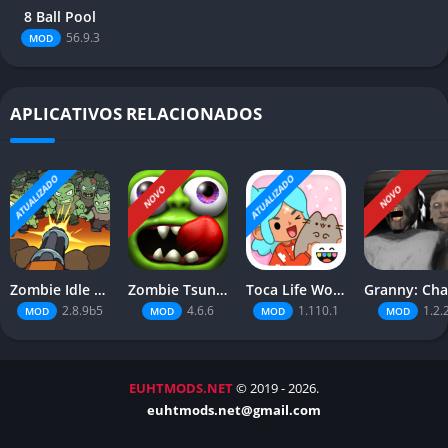
8 Ball Pool
56.9.3
MOD
APLICATIVOS RELACIONADOS
ATUALIZADO
ATUALIZADO
NOVO
NOVO
Zombie Idle Defense
Zombie Tsunami
Toca Life World
2.8.9b5
4.6.6
1.110.1
1.2.
MOD
MOD
MOD
MOD
EUHTMODS.NET
© 2019 - 2026.
euhtmods.net@gmail.com