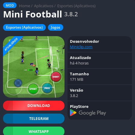
Home
/
Aplicativos
/
Esportes (Aplicativos)
MOD
Mini Football
3.8.2
Esportes (Aplicativos)
Jogos
ATUALIZADO
Desenvolvedor
Miniclip.com
Atualizado
há 4 horas
Tamanho
171 MB
Versão
3.8.2
DOWNLOAD
PlayStore
TELEGRAM
WHATSAPP