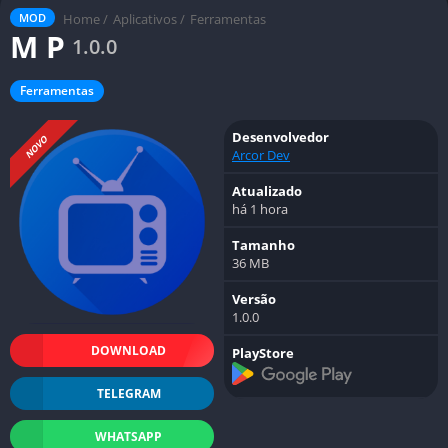
Home
/
Aplicativos
/
Ferramentas
MOD
M P
1.0.0
Ferramentas
Desenvolvedor
NOVO
Arcor Dev
Atualizado
há 1 hora
Tamanho
36 MB
Versão
1.0.0
DOWNLOAD
PlayStore
TELEGRAM
WHATSAPP