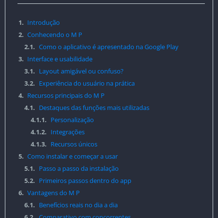
1.
Introdução
2.
Conhecendo o M P
2.1.
Como o aplicativo é apresentado na Google Play
3.
Interface e usabilidade
3.1.
Layout amigável ou confuso?
3.2.
Experiência do usuário na prática
4.
Recursos principais do M P
4.1.
Destaques das funções mais utilizadas
4.1.1.
Personalização
4.1.2.
Integrações
4.1.3.
Recursos únicos
5.
Como instalar e começar a usar
5.1.
Passo a passo da instalação
5.2.
Primeiros passos dentro do app
6.
Vantagens do M P
6.1.
Benefícios reais no dia a dia
6.2.
Comparativo com concorrentes