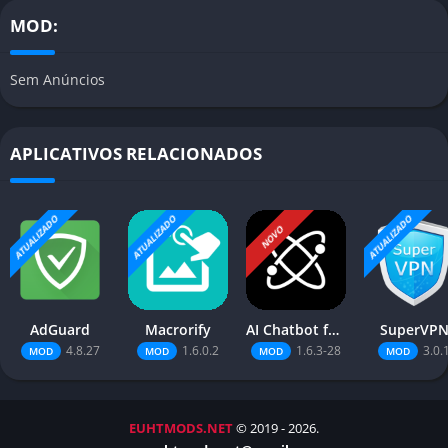
MOD:
Sem Anúncios
APLICATIVOS RELACIONADOS
ATUALIZADO
ATUALIZADO
ATUALIZADO
NOVO
AdGuard
Macrorify
AI Chatbot for DeepSeek R1 +
SuperVP
4.8.27
1.6.0.2
1.6.3-28
3.0.
MOD
MOD
MOD
MOD
EUHTMODS.NET
© 2019 - 2026.