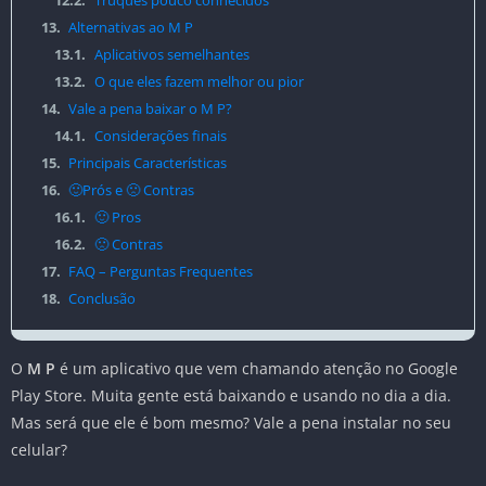
12.2.
Truques pouco conhecidos
13.
Alternativas ao M P
13.1.
Aplicativos semelhantes
13.2.
O que eles fazem melhor ou pior
14.
Vale a pena baixar o M P?
14.1.
Considerações finais
15.
Principais Características
16.
🙂Prós e 🙁 Contras
16.1.
🙂 Pros
16.2.
🙁 Contras
17.
FAQ – Perguntas Frequentes
18.
Conclusão
O
M P
é um aplicativo que vem chamando atenção no Google
Play Store. Muita gente está baixando e usando no dia a dia.
Mas será que ele é bom mesmo? Vale a pena instalar no seu
celular?