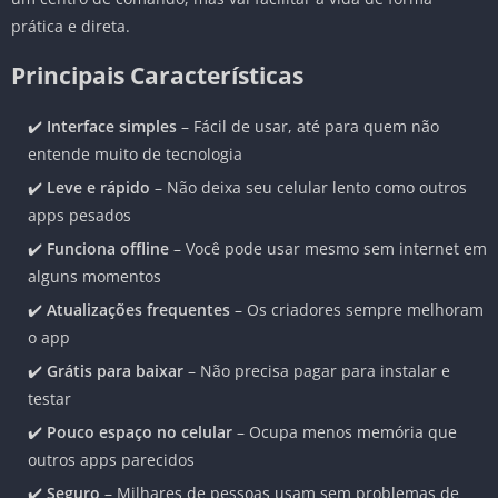
prática e direta.
Principais Características
✔️
Interface simples
– Fácil de usar, até para quem não
entende muito de tecnologia
✔️
Leve e rápido
– Não deixa seu celular lento como outros
apps pesados
✔️
Funciona offline
– Você pode usar mesmo sem internet em
alguns momentos
✔️
Atualizações frequentes
– Os criadores sempre melhoram
o app
✔️
Grátis para baixar
– Não precisa pagar para instalar e
testar
✔️
Pouco espaço no celular
– Ocupa menos memória que
outros apps parecidos
✔️
Seguro
– Milhares de pessoas usam sem problemas de