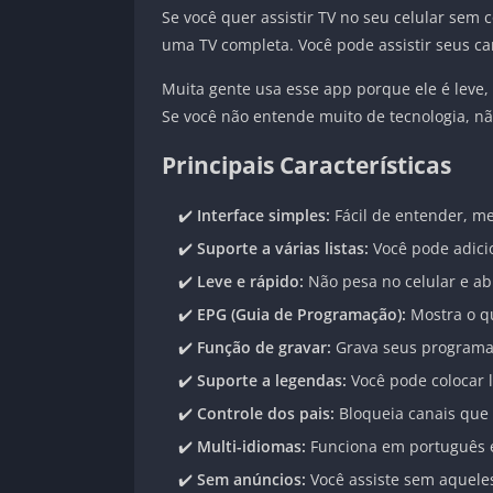
Se você quer assistir TV no seu celular sem 
uma TV completa. Você pode assistir seus can
Muita gente usa esse app porque ele é leve, 
Se você não entende muito de tecnologia, não
Principais Características
✔️
Interface simples:
Fácil de entender, m
✔️
Suporte a várias listas:
Você pode adicio
✔️
Leve e rápido:
Não pesa no celular e ab
✔️
EPG (Guia de Programação):
Mostra o q
✔️
Função de gravar:
Grava seus programas 
✔️
Suporte a legendas:
Você pode colocar l
✔️
Controle dos pais:
Bloqueia canais que 
✔️
Multi-idiomas:
Funciona em português e
✔️
Sem anúncios:
Você assiste sem aqueles