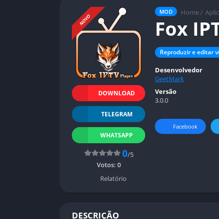
Home
/
Apli
MOD
NOVO
Fox IP
Reproduzir e editar v
Desenvolvedor
GeetMark
Versão
DOWNLOAD
3.0.0
TELEGRAM
Facebook
WHATSAPP
0
/5
Votos:
0
Relatório
DESCRIÇÃO