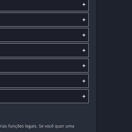
+
+
+
+
+
+
+
árias funções legais. Se você quer uma