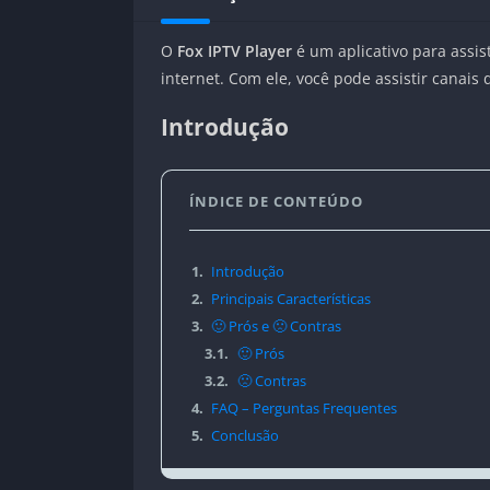
O
Fox IPTV Player
é um aplicativo para assis
internet. Com ele, você pode assistir canais 
Introdução
ÍNDICE DE CONTEÚDO
1.
Introdução
2.
Principais Características
3.
🙂 Prós e 🙁 Contras
3.1.
🙂 Prós
3.2.
🙁 Contras
4.
FAQ – Perguntas Frequentes
5.
Conclusão