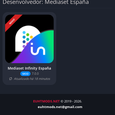
Desenvolvedor: Mediaset España
NOVO
Mediaset Infinity España
7.0.0
MOD
Atualizado há 18 minutos
EUHTMODS.NET
© 2019 - 2026.
euhtmods.net@gmail.com