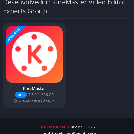
Desenvolvedor: KineMaster Video Editor
Experts Group
ATUALIZADO
KineMaster
7.6.9.34606.GP
MOD
Atualizado há 2 horas
EUHTMODS.NET
© 2019 - 2026.
euhtmods.net@gmail.com