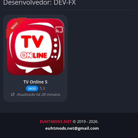
Desenvolvedor: DEV-FX
NOVO
TV Online 5
5.3
MOD
Atualizado há 28 minutos
EUHTMODS.NET
© 2019 - 2026.
euhtmods.net@gmail.com