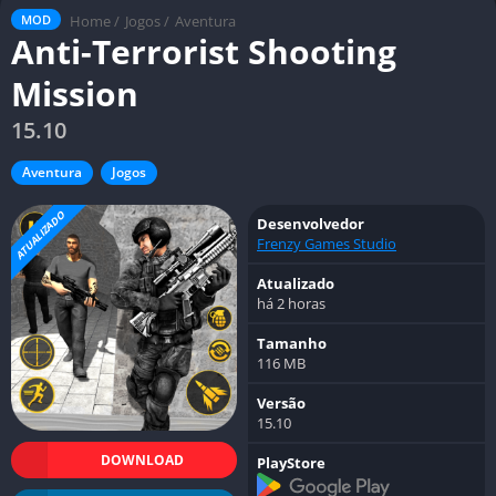
Home
/
Jogos
/
Aventura
MOD
Anti-Terrorist Shooting
Mission
15.10
Aventura
Jogos
ATUALIZADO
Desenvolvedor
Frenzy Games Studio
Atualizado
há 2 horas
Tamanho
116 MB
Versão
15.10
DOWNLOAD
PlayStore