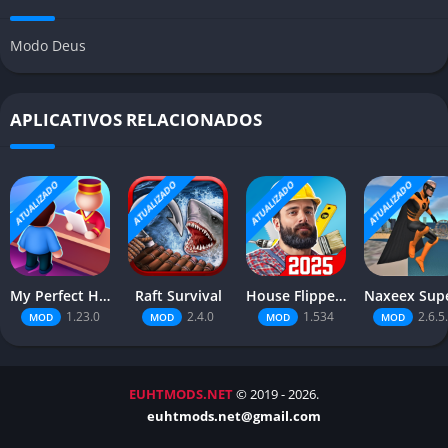
Modo Deus
APLICATIVOS RELACIONADOS
ATUALIZADO
ATUALIZADO
ATUALIZADO
ATUALIZADO
My Perfect Hotel
Raft Survival
House Flipper: Home Design
1.23.0
2.4.0
1.534
2.6.5
MOD
MOD
MOD
MOD
EUHTMODS.NET
© 2019 - 2026.
euhtmods.net@gmail.com