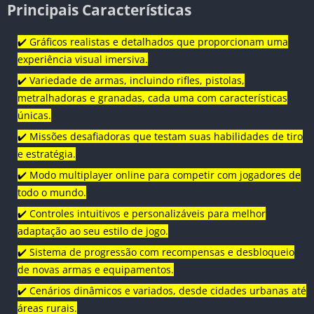
Principais Características
✔️ Gráficos realistas e detalhados que proporcionam uma
experiência visual imersiva.
✔️ Variedade de armas, incluindo rifles, pistolas,
metralhadoras e granadas, cada uma com características
únicas.
✔️ Missões desafiadoras que testam suas habilidades de tiro
e estratégia.
✔️ Modo multiplayer online para competir com jogadores de
todo o mundo.
✔️ Controles intuitivos e personalizáveis para melhor
adaptação ao seu estilo de jogo.
✔️ Sistema de progressão com recompensas e desbloqueio
de novas armas e equipamentos.
✔️ Cenários dinâmicos e variados, desde cidades urbanas até
áreas rurais.