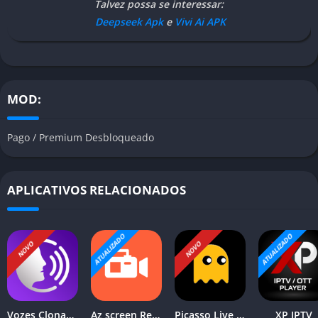
Talvez possa se interessar:
Deepseek Apk
e
Vivi Ai APK
MOD:
Pago / Premium Desbloqueado
APLICATIVOS RELACIONADOS
ATUALIZADO
ATUALIZADO
NOVO
NOVO
Vozes Clonadas
Az screen Recorder
Picasso Live TV
XP IPTV