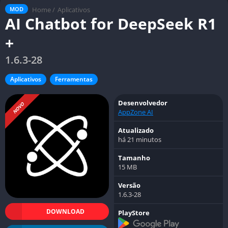
Home
/
Aplicativos
MOD
AI Chatbot for DeepSeek R1
+
1.6.3-28
Aplicativos
Ferramentas
Desenvolvedor
NOVO
AppZone AI
Atualizado
há 21 minutos
Tamanho
15 MB
Versão
1.6.3-28
DOWNLOAD
PlayStore