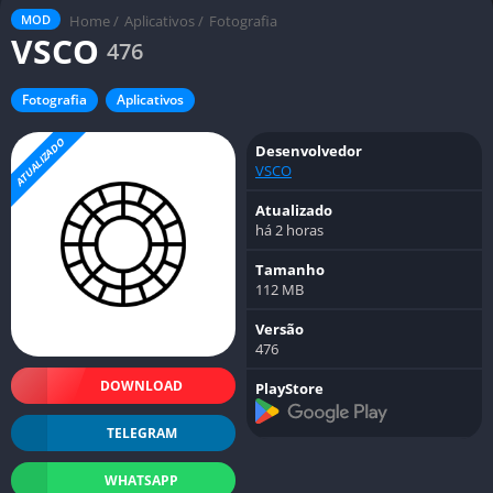
Home
/
Aplicativos
/
Fotografia
MOD
VSCO
476
Fotografia
Aplicativos
ATUALIZADO
Desenvolvedor
VSCO
Atualizado
há 2 horas
Tamanho
112 MB
Versão
476
DOWNLOAD
PlayStore
TELEGRAM
WHATSAPP