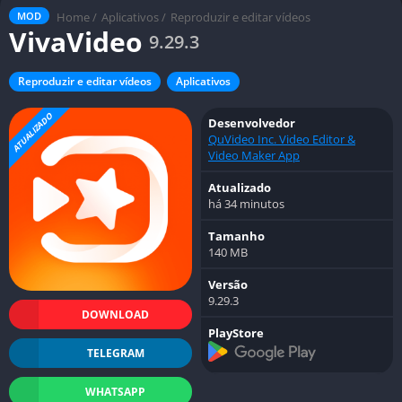
Home
/
Aplicativos
/
Reproduzir e editar vídeos
MOD
VivaVideo
9.29.3
Reproduzir e editar vídeos
Aplicativos
ATUALIZADO
Desenvolvedor
QuVideo Inc. Video Editor &
Video Maker App
Atualizado
há 34 minutos
Tamanho
140 MB
Versão
9.29.3
DOWNLOAD
PlayStore
TELEGRAM
WHATSAPP