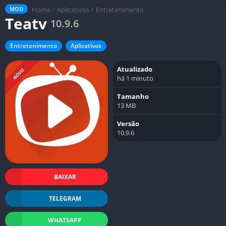
Home
/
Aplicativos
/
Entretenimento
MOD
Teatv
10.9.6
Entretenimento
Aplicativos
Atualizado
NOVO
há 1 minuto
Tamanho
13 MB
Versão
10.9.6
BAIXAR
TELEGRAM
WHATSAPP