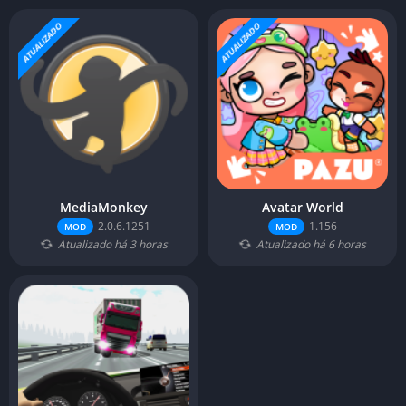
ATUALIZADO
ATUALIZADO
MediaMonkey
Avatar World
2.0.6.1251
1.156
MOD
MOD
Atualizado há 3 horas
Atualizado há 6 horas