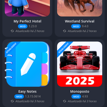
My Perfect Hotel
Westland Survival
1.23.0
9.4.0
MOD
MOD
Atualizado há 2 horas
Atualizado há 2 horas
ATUALIZADO
ATUALIZADO
Easy Notes
Monoposto
1.3.15.0614
4.93
MOD
MOD
Atualizado há 3 horas
Atualizado há 3 horas