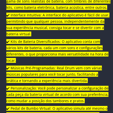
gama de sons realistas de bateria, com timbres de diferentes
kits, como bateria eletrônica, bateria acústica, entre outros.
✔️ Interface Intuitiva: A interface do aplicativo é fácil de usar,
permitindo que qualquer pessoa, independentemente da
sua experiência musical, consiga tocar e se divertir com a
bateria virtual.
✔️ Kits de Bateria Diversificados: O aplicativo conta com
vários kits de bateria, cada um com sons e configurações
diferentes, o que proporciona mais versatilidade na hora de
tocar.
✔️ Músicas Pré-Programadas: Real Drum vem com várias
músicas populares para você tocar junto, facilitando a
prática e tornando a experiência mais divertida.
✔️ Personalização: Você pode personalizar a configuração de
cada peça da bateria virtual de acordo com sua preferência,
como mudar a posição dos tambores e pratos.
✔️ Pedal de Bumbo Virtual: O aplicativo simula até mesmo o