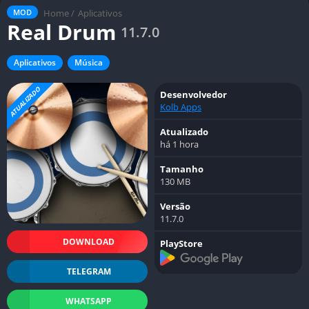
Home
/
Aplicativos
MOD
Real Drum
11.7.0
Aplicativos
Música
ATUALIZADO
Desenvolvedor
Kolb Apps
Atualizado
há 1 hora
Tamanho
130 MB
Versão
11.7.0
DOWNLOAD
PlayStore
TELEGRAM
WHATSAPP