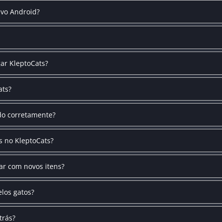
ivo Android?
gar KleptoCats?
ats?
ndo corretamente?
s no KleptoCats?
r com novos itens?
elos gatos?
trás?