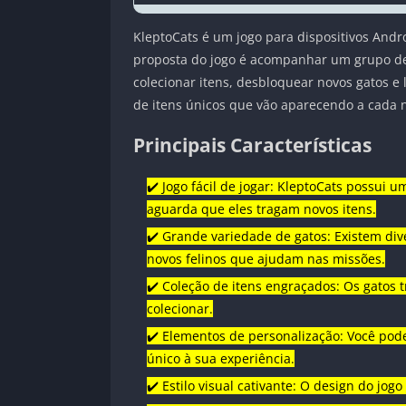
KleptoCats é um jogo para dispositivos Andr
proposta do jogo é acompanhar um grupo de g
colecionar itens, desbloquear novos gatos e 
de itens únicos que vão aparecendo a cada 
Principais Características
✔️ Jogo fácil de jogar: KleptoCats possui 
aguarda que eles tragam novos itens.
✔️ Grande variedade de gatos: Existem div
novos felinos que ajudam nas missões.
✔️ Coleção de itens engraçados: Os gatos
colecionar.
✔️ Elementos de personalização: Você pode
único à sua experiência.
✔️ Estilo visual cativante: O design do jog