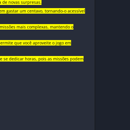
a de novas surpresas.
sem gastar um centavo, tornando-o acessível
s missões mais complexas, mantendo o
permite que você aproveite o jogo em
e se dedicar horas, pois as missões podem