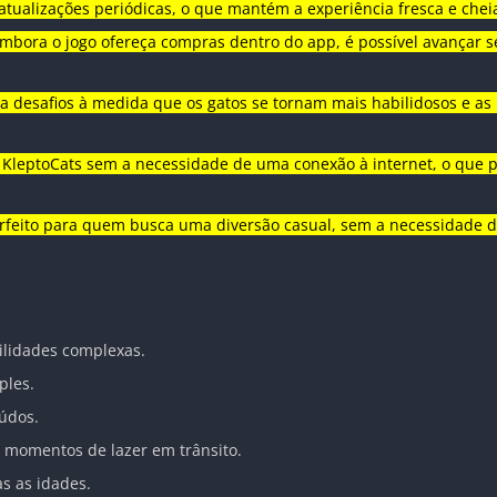
 atualizações periódicas, o que mantém a experiência fresca e chei
 Embora o jogo ofereça compras dentro do app, é possível avançar 
ta desafios à medida que os gatos se tornam mais habilidosos e a
ar KleptoCats sem a necessidade de uma conexão à internet, o que 
rfeito para quem busca uma diversão casual, sem a necessidade d
ilidades complexas.
ples.
údos.
ra momentos de lazer em trânsito.
as as idades.