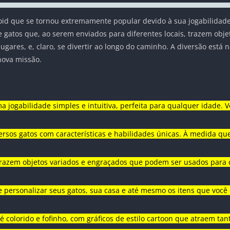
oid que se tornou extremamente popular devido à sua jogabilidade 
atos que, ao serem enviados para diferentes locais, trazem objet
lugares, e, claro, se divertir ao longo do caminho. A diversão está
nova missão.
uma jogabilidade simples e intuitiva, perfeita para qualquer idade
ersos gatos com características e habilidades únicas. À medida q
 trazem objetos variados e engraçados que podem ser usados para 
 personalizar seus gatos, sua casa e até mesmo os itens que você
o é colorido e fofinho, com gráficos de estilo cartoon que atraem ta