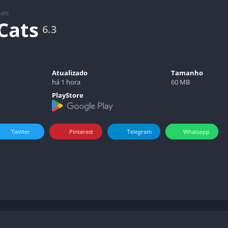
ais
Cats
6.3
Atualizado
Tamanho
há 1 hora
60 MB
PlayStore
Twitter
Pinterest
Telegram
Whatsapp