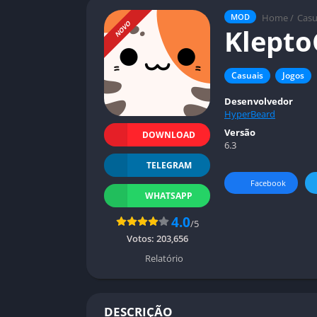
Home
/
Casu
MOD
NOVO
Klepto
Casuais
Jogos
Desenvolvedor
HyperBeard
Versão
DOWNLOAD
6.3
TELEGRAM
Facebook
WHATSAPP
4.0
/5
Votos:
203,656
Relatório
DESCRIÇÃO