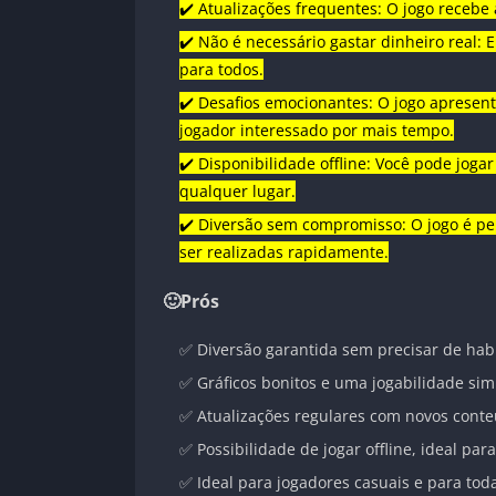
✔️ Atualizações frequentes: O jogo recebe
✔️ Não é necessário gastar dinheiro real:
para todos.
✔️ Desafios emocionantes: O jogo apresen
jogador interessado por mais tempo.
✔️ Disponibilidade offline: Você pode jog
qualquer lugar.
✔️ Diversão sem compromisso: O jogo é pe
ser realizadas rapidamente.
🙂Prós
✅ Diversão garantida sem precisar de hab
✅ Gráficos bonitos e uma jogabilidade sim
✅ Atualizações regulares com novos conte
✅ Possibilidade de jogar offline, ideal pa
✅ Ideal para jogadores casuais e para tod