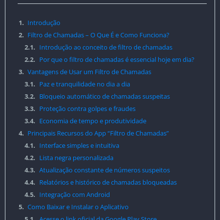
1.
Introdução
2.
Filtro de Chamadas – O Que É e Como Funciona?
2.1.
Introdução ao conceito de filtro de chamadas
2.2.
Por que o filtro de chamadas é essencial hoje em dia?
3.
Vantagens de Usar um Filtro de Chamadas
3.1.
Paz e tranquilidade no dia a dia
3.2.
Bloqueio automático de chamadas suspeitas
3.3.
Proteção contra golpes e fraudes
3.4.
Economia de tempo e produtividade
4.
Principais Recursos do App “Filtro de Chamadas”
4.1.
Interface simples e intuitiva
4.2.
Lista negra personalizada
4.3.
Atualização constante de números suspeitos
4.4.
Relatórios e histórico de chamadas bloqueadas
4.5.
Integração com Android
5.
Como Baixar e Instalar o Aplicativo
5.1.
Acesse o link oficial da Google Play Store