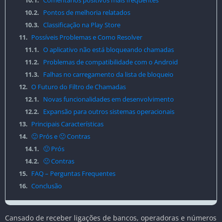
10.1.
Comentários positivos mais frequentes
10.2.
Pontos de melhoria relatados
10.3.
Classificação na Play Store
11.
Possíveis Problemas e Como Resolver
11.1.
O aplicativo não está bloqueando chamadas
11.2.
Problemas de compatibilidade com o Android
11.3.
Falhas no carregamento da lista de bloqueio
12.
O Futuro do Filtro de Chamadas
12.1.
Novas funcionalidades em desenvolvimento
12.2.
Expansão para outros sistemas operacionais
13.
Principais Características
14.
🙂 Prós e 🙁 Contras
14.1.
🙂 Prós
14.2.
🙁 Contras
15.
FAQ – Perguntas Frequentes
16.
Conclusão
Cansado de receber ligações de bancos, operadoras e números