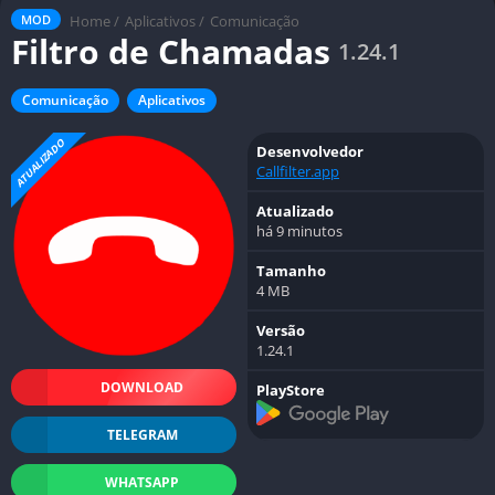
Home
/
Aplicativos
/
Comunicação
MOD
Filtro de Chamadas
1.24.1
Comunicação
Aplicativos
ATUALIZADO
Desenvolvedor
Callfilter.app
Atualizado
há 9 minutos
Tamanho
4 MB
Versão
1.24.1
DOWNLOAD
PlayStore
TELEGRAM
WHATSAPP