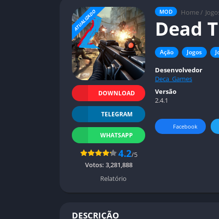
Home
/
Jogo
MOD
ATUALIZADO
Dead T
Ação
Jogos
J
Desenvolvedor
Deca_Games
Versão
DOWNLOAD
2.4.1
TELEGRAM
Facebook
WHATSAPP
4.2
/5
Votos:
3,281,888
Relatório
DESCRIÇÃO