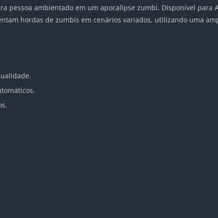
ira pessoa ambientado em um apocalipse zumbi. Disponível para A
rentam hordas de zumbis em cenários variados, utilizando uma am
 qualidade.
automáticos.
os.