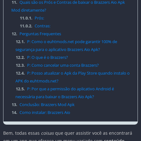
11.
Quais são os Prós e Contras de baixar o Brazzers Aio Apk
Mod diretamente?
11.0.1.
Prós:
11.0.2.
Contras:
12.
Perguntas Frequentes
12.1.
P: Como o euhtmods.net pode garantir 100% de
segurança para o aplicativo Brazzers Aio Apk?
12.2.
P: O que é o Brazzers?
12.3.
P: Como cancelar uma conta Brazzers?
12.4.
P: Posso atualizar o Apk da Play Store quando instalo o
APK do euhtmods.net?
12.5.
P: Por que a permissão do aplicativo Android é
necessária para baixar o Brazzers Aio Apk?
13.
Conclusão: Brazzers Mod Apk
14.
Como instalar: Brazzers Aio
Bem, todas essas
coisas
que quer assistir você as encontrará
em um app que oferece um menu variado com
conteúdo