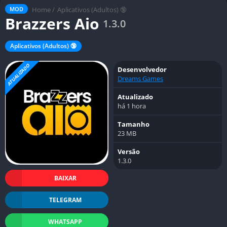
Home
/
Aplicativos (Adultos) 🔞
MOD
Brazzers Aio
1.3.0
Aplicativos (Adultos) 🔞
ATUALIZADO
Desenvolvedor
Dreams Games
Atualizado
há 1 hora
Tamanho
23 MB
Versão
1.3.0
BAIXAR
TELEGRAM
WHATSAPP