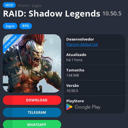
Home
/
Jogos
MOD
RAID: Shadow Legends
10.50.5
Jogos
RPG
ATUALIZADO
Desenvolvedor
Plarium Global Ltd
Atualizado
há 1 hora
Tamanho
134 MB
Versão
10.50.5
DOWNLOAD
PlayStore
TELEGRAM
WHATSAPP