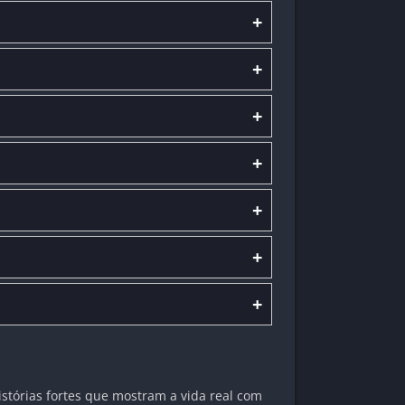
+
+
+
+
+
+
+
istórias fortes que mostram a vida real com