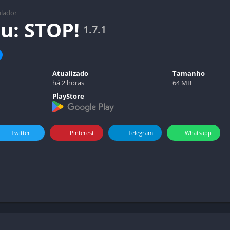
lador
u: STOP!
1.7.1
Atualizado
Tamanho
há 2 horas
64 MB
PlayStore
Twitter
Pinterest
Telegram
Whatsapp