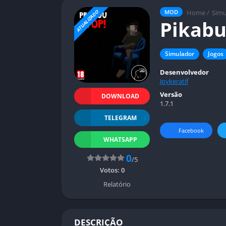
Home
/
Simu
MOD
ATUALIZADO
Pikabu
Simulador
Jogos
Desenvolvedor
Joykeratif
Versão
DOWNLOAD
1.7.1
TELEGRAM
Facebook
WHATSAPP
0
/5
Votos:
0
Relatório
DESCRIÇÃO