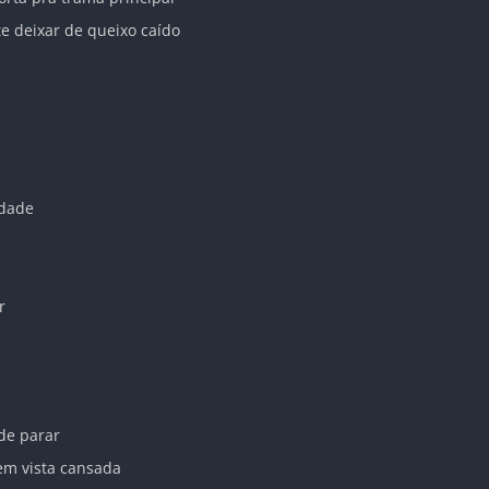
 te deixar de queixo caído
rdade
r
de parar
m vista cansada