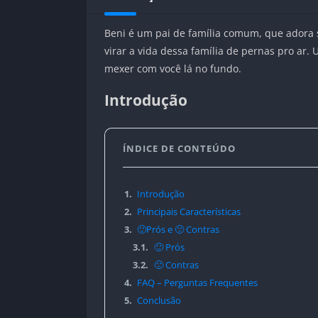
Beni é um pai de família comum, que adora s
virar a vida dessa família de pernas pro ar
mexer com você lá no fundo.
Introdução
ÍNDICE DE CONTEÚDO
1.
Introdução
2.
Principais Características
3.
🙂Prós e 🙁 Contras
3.1.
🙂 Prós
3.2.
🙁 Contras
4.
FAQ – Perguntas Frequentes
5.
Conclusão