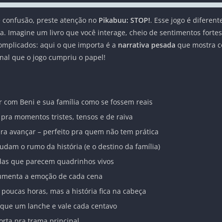
e confusão, preste atenção no
Pikabuu: STOP!
. Esse jogo é diferen
fuga. Imagine um livro que você interage, cheio de sentimentos for
complicados: aqui o que importa é a
narrativa pesada
que mostra c
sinal que o jogo cumpriu o papel!
ar com Beni e sua família como se fossem reais
 pra momentos tristes, tensos e de raiva
 pra avançar – perfeito pra quem não tem prática
udam o rumo da história (e o destino da família)
indas que parecem quadrinhos vivos
aumenta a emoção de cada cena
 poucas horas, mas a história fica na cabeça
 que um lanche e vale cada centavo
rta pra trama principal