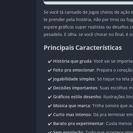
Se você tá cansado de jogos cheios de ação 
te prender pela história, não por tiros ou 
espere gráficos super realistas ou desafios 
pesadelo. E olha, se você chorar no final, é 
Principais Características
✔️
História que gruda
: Você vai se import
✔️
Feito pra emocionar
: Prepara o coração
✔️
Jogabilidade simples
: Só toque na tela
✔️
Decisões importantes
: Suas escolhas m
✔️
Gráficos estilo desenho
: Ilustrações l
✔️
Música que marca
: Trilha sonora que 
✔️
Curto mas intenso
: Dá pra terminar em
✔️
Barato pra experimentar
: Custa menos
✔️
Sem enrolação
: Tudo que acontece impo