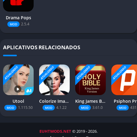
Drama Pops
2.5.4
MOD
APLICATIVOS RELACIONADOS
ATUALIZADO
ATUALIZADO
ATUALIZADO
ATUALIZADO
Utool
Colorize Images
King James Bible
Psiphon P
1.115.50
4.1.22
3.61.0
431
MOD
MOD
MOD
MOD
EUHTMODS.NET
© 2019 - 2026.