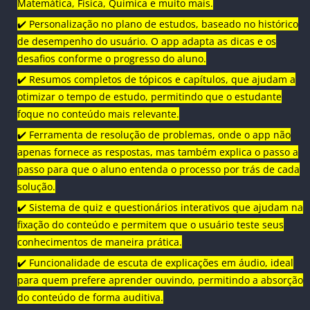
Matemática, Física, Química e muito mais.
✔️ Personalização no plano de estudos, baseado no histórico
de desempenho do usuário. O app adapta as dicas e os
desafios conforme o progresso do aluno.
✔️ Resumos completos de tópicos e capítulos, que ajudam a
otimizar o tempo de estudo, permitindo que o estudante
foque no conteúdo mais relevante.
✔️ Ferramenta de resolução de problemas, onde o app não
apenas fornece as respostas, mas também explica o passo a
passo para que o aluno entenda o processo por trás de cada
solução.
✔️ Sistema de quiz e questionários interativos que ajudam na
fixação do conteúdo e permitem que o usuário teste seus
conhecimentos de maneira prática.
✔️ Funcionalidade de escuta de explicações em áudio, ideal
para quem prefere aprender ouvindo, permitindo a absorção
do conteúdo de forma auditiva.