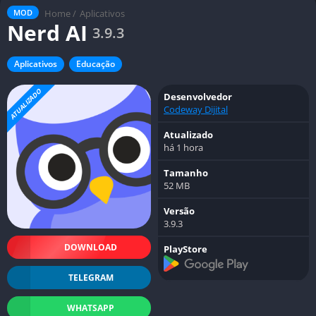
Home
/
Aplicativos
MOD
Nerd AI
3.9.3
Aplicativos
Educação
ATUALIZADO
Desenvolvedor
Codeway Dijital
Atualizado
há 1 hora
Tamanho
52 MB
Versão
3.9.3
DOWNLOAD
PlayStore
TELEGRAM
WHATSAPP