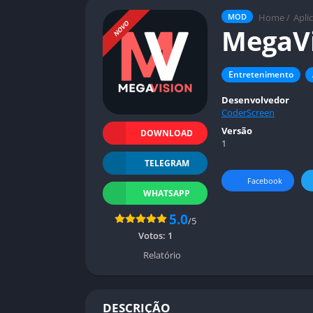
Home
/
Apli
MOD
NOVO
MegaV
Entretenimento
Desenvolvedor
CoderScreen
Versão
DOWNLOAD
1
TELEGRAM
Facebook
WHATSAPP
5.0
/5
Votos:
1
Relatório
DESCRIÇÃO