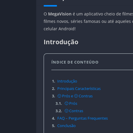
O
MegaVision
é um aplicativo cheio de filmes
filmes novos, séries famosas ou até aqueles
celular Android!
Introdução
ÍNDICE DE CONTEÚDO
1.
Introdução
2.
Principais Características
3.
🙂 Prós e 🙁 Contras
3.1.
🙂 Prós
3.2.
🙁 Contras
4.
FAQ – Perguntas Frequentes
5.
Conclusão