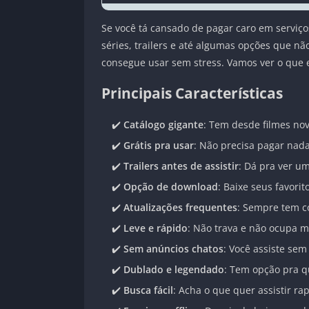
Se você tá cansado de pagar caro em serviç
séries, trailers e até algumas opções que n
consegue usar sem stress. Vamos ver o que el
Principais Características
✔️
Catálogo gigante
: Tem desde filmes no
✔️
Grátis pra usar
: Não precisa pagar nada
✔️
Trailers antes de assistir
: Dá pra ver um
✔️
Opção de download
: Baixe seus favorit
✔️
Atualizações frequentes
: Sempre tem co
✔️
Leve e rápido
: Não trava e não ocupa m
✔️
Sem anúncios chatos
: Você assiste sem
✔️
Dublado e legendado
: Tem opção pra q
✔️
Busca fácil
: Acha o que quer assistir ra