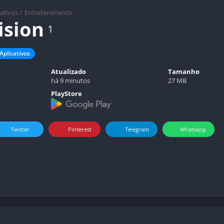
cativos
/
Entretenimento
ision
1
Aplicativos
Atualizado
Tamanho
há 9 minutos
27 MB
PlayStore
Twitter
Pinterest
Telegram
Whatsapp