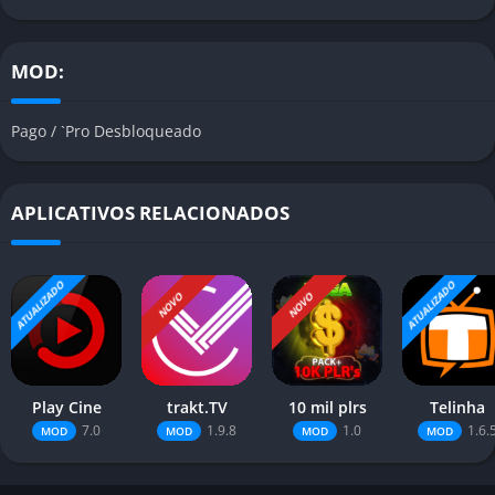
MOD:
Pago / `Pro Desbloqueado
APLICATIVOS RELACIONADOS
ATUALIZADO
ATUALIZADO
NOVO
NOVO
Play Cine
trakt.TV
10 mil plrs
Telinha
7.0
1.9.8
1.0
1.6.
MOD
MOD
MOD
MOD