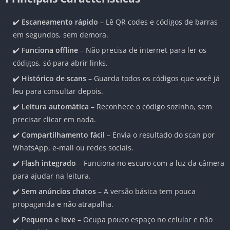
✔️
Escaneamento rápido
– Lê QR codes e códigos de barras
em segundos, sem demora.
✔️
Funciona offline
– Não precisa de internet para ler os
códigos, só para abrir links.
✔️
Histórico de scans
– Guarda todos os códigos que você já
leu para consultar depois.
✔️
Leitura automática
– Reconhece o código sozinho, sem
precisar clicar em nada.
✔️
Compartilhamento fácil
– Envia o resultado do scan por
WhatsApp, e-mail ou redes sociais.
✔️
Flash integrado
– Funciona no escuro com a luz da câmera
para ajudar na leitura.
✔️
Sem anúncios chatos
– A versão básica tem pouca
propaganda e não atrapalha.
✔️
Pequeno e leve
– Ocupa pouco espaço no celular e não