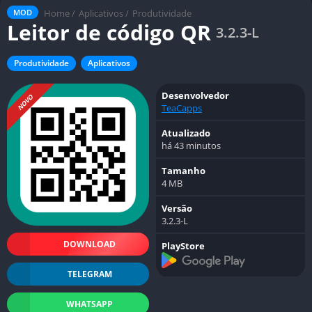
Home
/
Aplicativos
/
Produtividade
MOD
Leitor de código QR
3.2.3-L
Produtividade
Aplicativos
Desenvolvedor
NOVO
TeaCapps
Atualizado
há 43 minutos
Tamanho
4 MB
Versão
3.2.3-L
DOWNLOAD
PlayStore
TELEGRAM
WHATSAPP