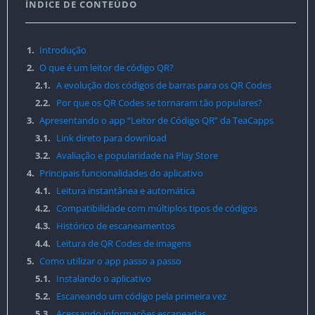
ÍNDICE DE CONTEÚDO
1.
Introdução
2.
O que é um leitor de código QR?
2.1.
A evolução dos códigos de barras para os QR Codes
2.2.
Por que os QR Codes se tornaram tão populares?
3.
Apresentando o app “Leitor de Código QR” da TeaCapps
3.1.
Link direto para download
3.2.
Avaliação e popularidade na Play Store
4.
Principais funcionalidades do aplicativo
4.1.
Leitura instantânea e automática
4.2.
Compatibilidade com múltiplos tipos de códigos
4.3.
Histórico de escaneamentos
4.4.
Leitura de QR Codes de imagens
5.
Como utilizar o app passo a passo
5.1.
Instalando o aplicativo
5.2.
Escaneando um código pela primeira vez
5.3.
Acessando informações escaneadas