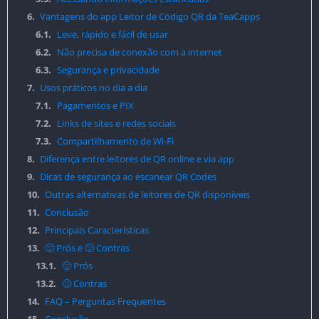
6.
Vantagens do app Leitor de Código QR da TeaCapps
6.1.
Leve, rápido e fácil de usar
6.2.
Não precisa de conexão com a internet
6.3.
Segurança e privacidade
7.
Usos práticos no dia a dia
7.1.
Pagamentos e PIX
7.2.
Links de sites e redes sociais
7.3.
Compartilhamento de Wi-Fi
8.
Diferença entre leitores de QR online e via app
9.
Dicas de segurança ao escanear QR Codes
10.
Outras alternativas de leitores de QR disponíveis
11.
Conclusão
12.
Principais Características
13.
🙂 Prós e 🙁 Contras
13.1.
🙂 Prós
13.2.
🙁 Contras
14.
FAQ – Perguntas Frequentes