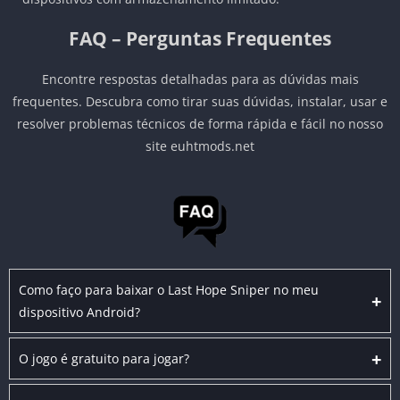
FAQ – Perguntas Frequentes
Encontre respostas detalhadas para as dúvidas mais
frequentes. Descubra como tirar suas dúvidas, instalar, usar e
resolver problemas técnicos de forma rápida e fácil no nosso
site euhtmods.net
Como faço para baixar o Last Hope Sniper no meu
+
dispositivo Android?
+
O jogo é gratuito para jogar?