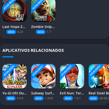
ATUALIZADO
ATUALIZADO
Last Hope Zombie Sniper 3D
Zombie Sniper War 3
6.23
1.7
MOD
MOD
APLICATIVOS RELACIONADOS
ATUALIZADO
ATUALIZADO
ATUALIZADO
ATUALIZADO
Yu-Gi-Oh! Duel Links
Subway Surfers City
Evil Nun: Terror na Escola
9.9.0
1.20.0
1.9.1
68.68.
MOD
MOD
MOD
MOD