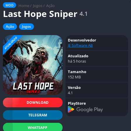
Home
/
Jogos
/
Ação
MOD
Last Hope Sniper
4.1
Ação
Jogos
ATUALIZADO
Desenvolvedor
JE Software AB
Atualizado
há 5 horas
Tamanho
152 MB
Versão
4.1
DOWNLOAD
PlayStore
TELEGRAM
WHATSAPP