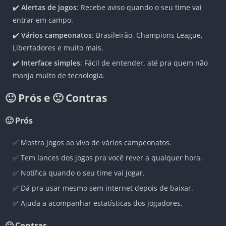
✔️
Alertas de jogos
: Recebe aviso quando o seu time vai
entrar em campo.
✔️
Vários campeonatos
: Brasileirão, Champions League,
Libertadores e muito mais.
✔️
Interface simples
: Fácil de entender, até pra quem não
manja muito de tecnologia.
🙂 Prós e 🙁 Contras
🙂 Prós
✅ Mostra jogos ao vivo de vários campeonatos.
✅ Tem lances dos jogos pra você rever a qualquer hora.
✅ Notifica quando o seu time vai jogar.
✅ Dá pra usar mesmo sem internet depois de baixar.
✅ Ajuda a acompanhar estatísticas dos jogadores.
🙁 Contras