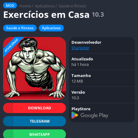
Home
/
Aplicativos
/
Saúde e fitness
MOD
Exercícios em Casa
10.3
Saúde e fitness
Aplicativos
ATUALIZADO
Desenvolvedor
Sharpster
Atualizado
há 1 hora
Tamanho
12 MB
Versão
10.3
DOWNLOAD
PlayStore
TELEGRAM
WHATSAPP