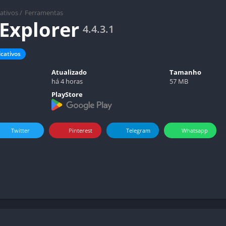
cativos
/
Ferramentas
 Explorer
4.4.3.1
icativos
Atualizado
Tamanho
há 4 horas
57 MB
PlayStore
Twitter
Pinterest
Telegram
Whatsapp