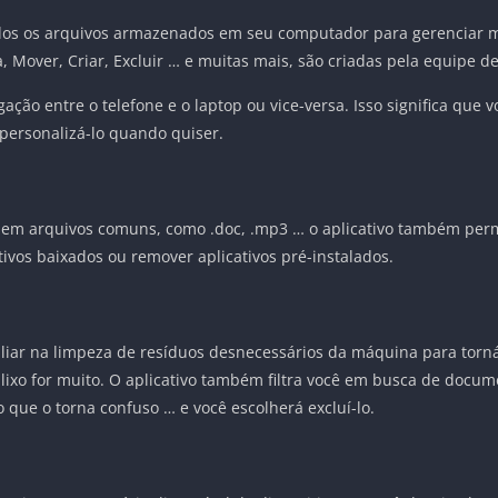
odos os arquivos armazenados em seu computador para gerenciar ma
 Mover, Criar, Excluir … e muitas mais, são criadas pela equipe d
ação entre o telefone e o laptop ou vice-versa. Isso significa que 
personalizá-lo quando quiser.
em arquivos comuns, como .doc, .mp3 … o aplicativo também perm
tivos baixados ou remover aplicativos pré-instalados.
iliar na limpeza de resíduos desnecessários da máquina para torn
lixo for muito. O aplicativo também filtra você em busca de docu
 que o torna confuso … e você escolherá excluí-lo.