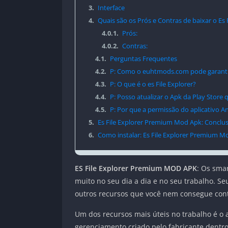
3.
Interface
4.
Quais são os Prós e Contras de baixar o Es
4.0.1.
Prós:
4.0.2.
Contras:
4.1.
Perguntas Frequentes
4.2.
P: Como o euhtmods.com pode garantir 
4.3.
P: O que é o es File Explorer?
4.4.
P: Posso atualizar o Apk da Play Stor
4.5.
P: Por que a permissão do aplicativo And
5.
Es File Explorer Premium Mod Apk: Conclu
6.
Como instalar: Es File Explorer Premium M
ES File Explorer Premium MOD APK
: Os smar
muito no seu dia a dia e no seu trabalho. S
outros recursos que você nem consegue cont
Um dos recursos mais úteis no trabalho é o
gerenciamento criado pelo fabricante dentro d