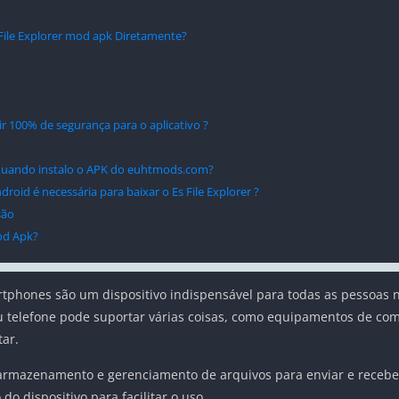
 File Explorer mod apk Diretamente?
100% de segurança para o aplicativo ?
e quando instalo o APK do euhtmods.com?
roid é necessária para baixar o Es File Explorer ?
são
od Apk?
tphones são um dispositivo indispensável para todas as pessoas na 
eu telefone pode suportar várias coisas, como equipamentos de co
ar.
 armazenamento e gerenciamento de arquivos para enviar e recebe
o dispositivo para facilitar o uso.