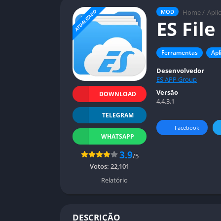
Home
/
Apli
MOD
ATUALIZADO
ES File
Ferramentas
Apl
Desenvolvedor
ES APP Group
Versão
DOWNLOAD
4.4.3.1
TELEGRAM
Facebook
WHATSAPP
3.9
/5
Votos:
22,101
Relatório
DESCRIÇÃO