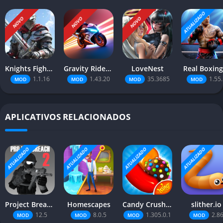
ATUALIZADO
NOVO
NOVO
NOVO
Knights Fight 2: New Blood
Gravity Rider Zero
LoveNest
Real Boxing
1.1.16
1.43.20
35.3685
1.55.
MOD
MOD
MOD
MOD
APLICATIVOS RELACIONADOS
ATUALIZADO
ATUALIZADO
ATUALIZADO
ATUALIZADO
Project Breach 2 CO-OP CQB FPS
Homescapes
Candy Crush Saga
slither.io
12.5
8.0.5
1.305.0.1
2.8
MOD
MOD
MOD
MOD