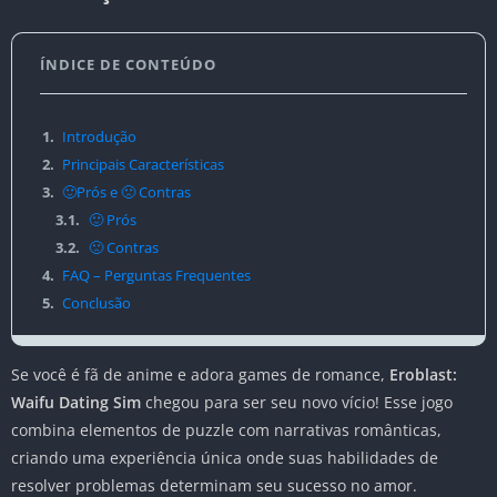
ÍNDICE DE CONTEÚDO
1.
Introdução
2.
Principais Características
3.
🙂Prós e 🙁 Contras
3.1.
🙂 Prós
3.2.
🙁 Contras
4.
FAQ – Perguntas Frequentes
5.
Conclusão
Se você é fã de anime e adora games de romance,
Eroblast:
Waifu Dating Sim
chegou para ser seu novo vício! Esse jogo
combina elementos de puzzle com narrativas românticas,
criando uma experiência única onde suas habilidades de
resolver problemas determinam seu sucesso no amor.