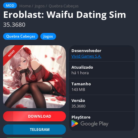
Home
/
Jogos
/
Quebra Cabeças
MOD
Eroblast: Waifu Dating Sim
35.3680
Quebra Cabeças
Jogos
Desenvolvedor
NOVO
Vivid Games S.A.
Atualizado
há 1 hora
Tamanho
143 MB
Versão
35.3680
DOWNLOAD
PlayStore
TELEGRAM