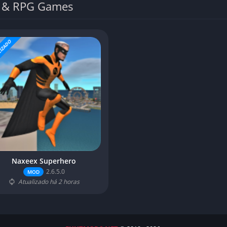
n & RPG Games
IZADO
Naxeex Superhero
2.6.5.0
MOD
Atualizado há 2 horas