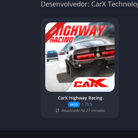
Desenvolvedor: CarX Technolo
NOVO
CarX Highway Racing
1.75.5
MOD
Atualizado há 27 minutos