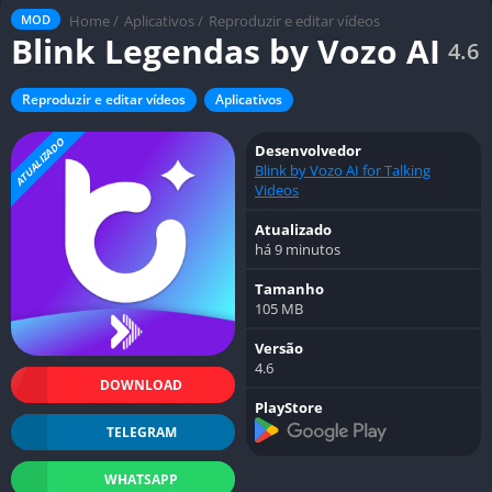
Home
/
Aplicativos
/
Reproduzir e editar vídeos
MOD
Blink Legendas by Vozo AI
4.6
Reproduzir e editar vídeos
Aplicativos
ATUALIZADO
Desenvolvedor
Blink by Vozo AI for Talking
Videos
Atualizado
há 9 minutos
Tamanho
105 MB
Versão
4.6
DOWNLOAD
PlayStore
TELEGRAM
WHATSAPP