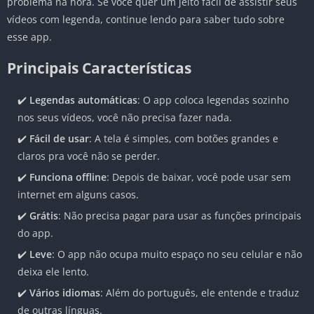
problema na hora. Se você quer um jeito fácil de assistir seus
vídeos com legenda, continue lendo para saber tudo sobre
esse app.
Principais Características
✔️
Legendas automáticas
: O app coloca legendas sozinho
nos seus vídeos, você não precisa fazer nada.
✔️
Fácil de usar
: A tela é simples, com botões grandes e
claros pra você não se perder.
✔️
Funciona offline
: Depois de baixar, você pode usar sem
internet em alguns casos.
✔️
Grátis
: Não precisa pagar para usar as funções principais
do app.
✔️
Leve
: O app não ocupa muito espaço no seu celular e não
deixa ele lento.
✔️
Vários idiomas
: Além do português, ele entende e traduz
de outras línguas.