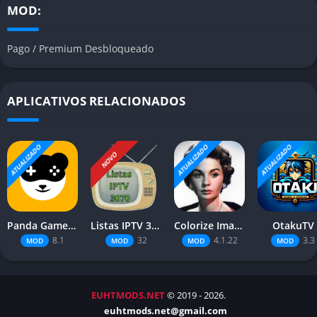
MOD:
Pago / Premium Desbloqueado
APLICATIVOS RELACIONADOS
ATUALIZADO
ATUALIZADO
ATUALIZADO
NOVO
Panda Gamepad Pro
Listas IPTV 3070
Colorize Images
OtakuTV
8.1
32
4.1.22
3.3
MOD
MOD
MOD
MOD
EUHTMODS.NET
© 2019 - 2026.
euhtmods.net@gmail.com