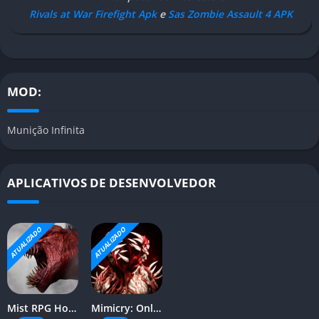
Rivals at War Firefight Apk
e
Sas Zombie Assault 4 APK
MOD:
Munição Infinita
APLICATIVOS DE DESENVOLVEDOR
ATUALIZADO
ATUALIZADO
Mist RPG Horror Idle Action
Mimicry: Online Horror Action