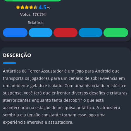
4.5
/5
Votos:
178,754
Relatório
DESCRIÇÃO
Antártica 88 Terror Assustador é um jogo para Android que
transporta os jogadores para um cenário de sobrevivência em
um ambiente gelado e isolado. Com uma história de mistério e
suspense, você terá que enfrentar diversos desafios e criaturas
aterrorizantes enquanto tenta descobrir o que está
acontecendo na estação de pesquisa antártica. A atmosfera
sombria e a tensão constante tornam esse jogo uma
experiência imersiva e assustadora.