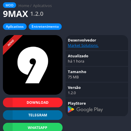
Home
/
Aplicativos
MOD
9MAX
1.2.0
Aplicativos
Entretenimento
Desenvolvedor
NOVO
Market Solutions.
Atualizado
há 1 hora
Tamanho
75 MB
Versão
1.2.0
DOWNLOAD
PlayStore
TELEGRAM
WHATSAPP