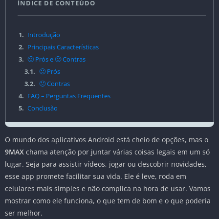
ÍNDICE DE CONTEÚDO
1.
Introdução
2.
Principais Características
3.
🙂 Prós e 🙁 Contras
3.1.
🙂 Prós
3.2.
🙁 Contras
4.
FAQ – Perguntas Frequentes
5.
Conclusão
O mundo dos aplicativos Android está cheio de opções, mas o
9MAX
chama atenção por juntar várias coisas legais em um só
lugar. Seja para assistir vídeos, jogar ou descobrir novidades,
esse app promete facilitar sua vida. Ele é leve, roda em
celulares mais simples e não complica na hora de usar. Vamos
mostrar como ele funciona, o que tem de bom e o que poderia
ser melhor.