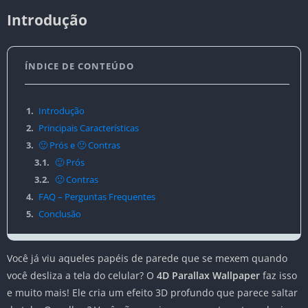
Introdução
ÍNDICE DE CONTEÚDO
1.
Introdução
2.
Principais Características
3.
🙂 Prós e 🙁 Contras
3.1.
🙂 Prós
3.2.
🙁 Contras
4.
FAQ – Perguntas Frequentes
5.
Conclusão
Você já viu aqueles papéis de parede que se mexem quando
você desliza a tela do celular? O
4D Parallax Wallpaper
faz isso
e muito mais! Ele cria um efeito 3D profundo que parece saltar