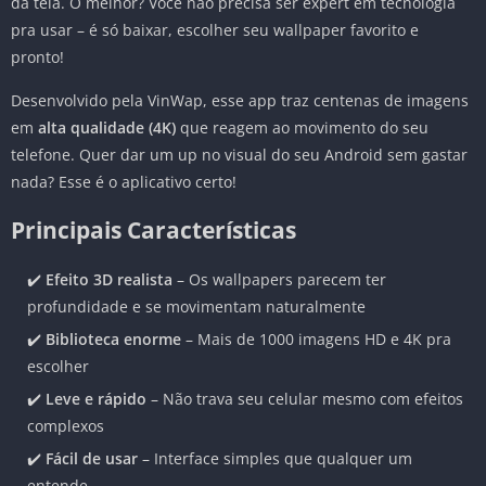
da tela. O melhor? Você não precisa ser expert em tecnologia
pra usar – é só baixar, escolher seu wallpaper favorito e
pronto!
Desenvolvido pela VinWap, esse app traz centenas de imagens
em
alta qualidade (4K)
que reagem ao movimento do seu
telefone. Quer dar um up no visual do seu Android sem gastar
nada? Esse é o aplicativo certo!
Principais Características
✔️
Efeito 3D realista
– Os wallpapers parecem ter
profundidade e se movimentam naturalmente
✔️
Biblioteca enorme
– Mais de 1000 imagens HD e 4K pra
escolher
✔️
Leve e rápido
– Não trava seu celular mesmo com efeitos
complexos
✔️
Fácil de usar
– Interface simples que qualquer um
entende