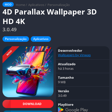
Home
/
Aplicativos
/
Personalização
MOD
4D Parallax Wallpaper 3D
HD 4K
3.0.49
Personalização
Aplicativos
Desenvolvedor
NOVO
Wallpapers by Vinwap
Atualizado
há 3 horas
Tamanho
9 MB
Versão
3.0.49
DOWNLOAD
PlayStore