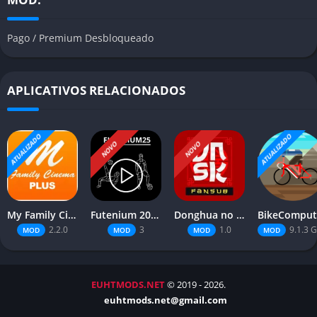
Pago / Premium Desbloqueado
APLICATIVOS RELACIONADOS
ATUALIZADO
ATUALIZADO
NOVO
NOVO
My Family Cinema
Futenium 2025
Donghua no Sekai
2.2.0
3
1.0
9.1.3 Google P
MOD
MOD
MOD
MOD
EUHTMODS.NET
© 2019 - 2026.
euhtmods.net@gmail.com